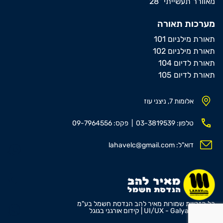
מאוורר תעשייתי "28
מערכות תאורה
תאורת מילניום 101
תאורת מילניום 102
תאורת לדיום 104
תאורת לדיום 105
אלומות 7, ניצני עוז
טלפון: 03-3819539 | פקס: 09-7964556
דוא"ל: lahavelc@gmail.com
כל הזכויות שמורות מאיר להב הנדסת חשמל בע"מ
UI/UX - GalyamStudio |
קידום אורגני בגוגל